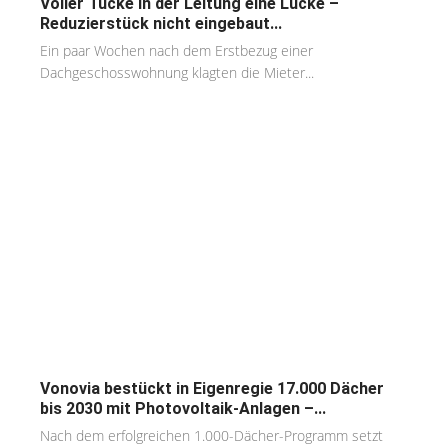
Voller Tücke in der Leitung eine Lücke –
Reduzierstück nicht eingebaut...
Ein paar Wochen nach dem Erstbezug einer
Dachgeschosswohnung klagten die Mieter...
Vonovia bestückt in Eigenregie 17.000 Dächer
bis 2030 mit Photovoltaik-Anlagen –...
Nach dem erfolgreichen 1.000-Dächer-Programm setzt