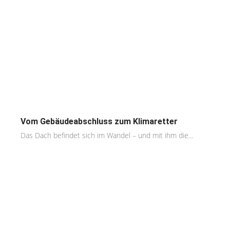
Vom Gebäudeabschluss zum Klimaretter
Das Dach befindet sich im Wandel – und mit ihm die...