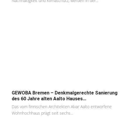
Nachhaltigkeit und Klimaschutz, werden in der...
GEWOBA Bremen – Denkmalgerechte Sanierung
des 60 Jahre alten Aalto Hauses...
Das vom finnischen Architekten Alvar Aalto entworfene
Wohnhochhaus prägt seit sechs...