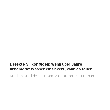
Defekte Silikonfugen: Wenn über Jahre
unbemerkt Wasser einsickert, kann es teuer...
Mit dem Urteil des BGH vom 20. Oktober 2021 ist nun...