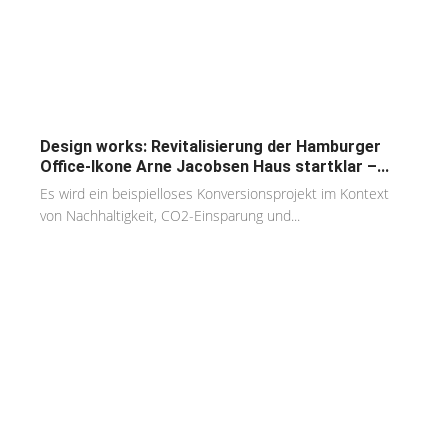
Design works: Revitalisierung der Hamburger
Office-Ikone Arne Jacobsen Haus startklar –...
Es wird ein beispielloses Konversionsprojekt im Kontext
von Nachhaltigkeit, CO2-Einsparung und...