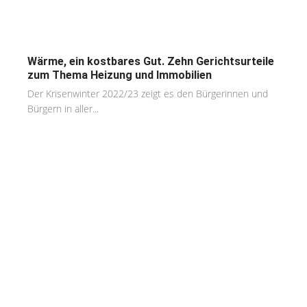
Wärme, ein kostbares Gut. Zehn Gerichtsurteile
zum Thema Heizung und Immobilien
Der Krisenwinter 2022/23 zeigt es den Bürgerinnen und
Bürgern in aller...