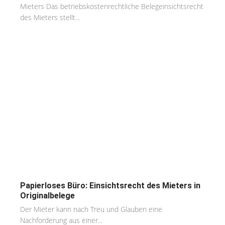
Mieters Das betriebskostenrechtliche Belegeinsichtsrecht
des Mieters stellt...
Papierloses Büro: Einsichtsrecht des Mieters in
Originalbelege
Der Mieter kann nach Treu und Glauben eine
Nachforderung aus einer...