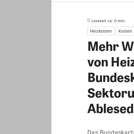
Lesezeit ca:
0
min.
Heizkosten
Kosten
Mehr We
von Hei
Bundesk
Sektoru
Ablesed
Das Bundeskart