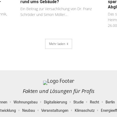
–
rund ums Gebäude?
spar
Abgl
Ein Beitrag zur Versachlichung von Dr. Franz
hnik,
Das s
Schröder und Simon Möller...
Heims
26.00
Mehr laden
Fakten und Lösungen für Profis
hnen
Wohnungsbau
Digitalisierung
Studie
Recht
Berlin
twicklung
Neubau
Veranstaltungen
Klimaschutz
Energieeff