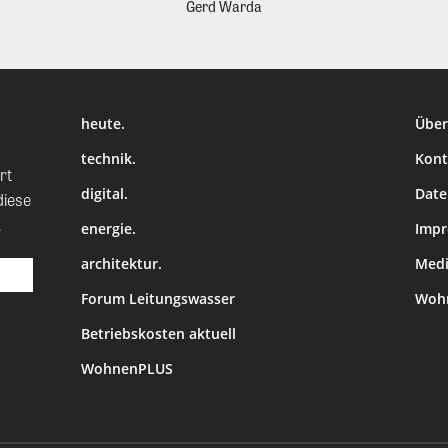
Gerd Warda
heute.
Über
technik.
Kont
rt
digital.
Date
diese
.
energie.
Imp
architektur.
Medi
Forum Leitungswasser
Wohn
Betriebskosten aktuell
WohnenPLUS