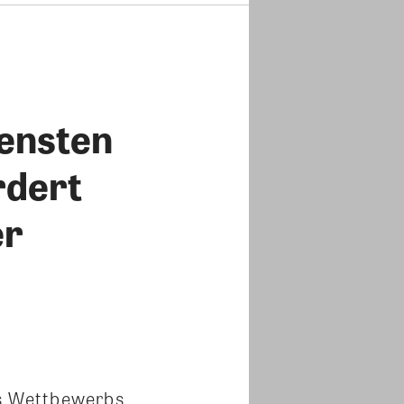
ensten
rdert
er
s Wettbewerbs