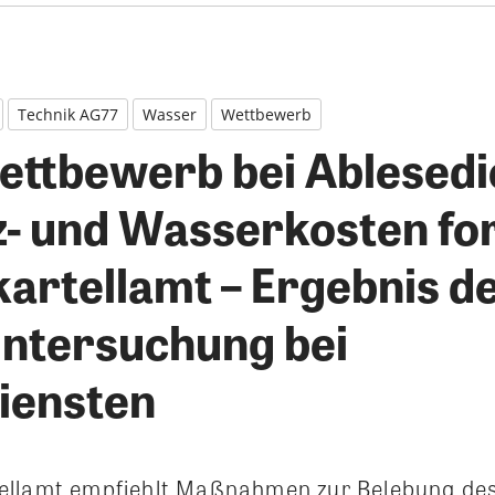
Technik AG77
Wasser
Wettbewerb
ttbewerb bei Ablesedi
z- und Wasserkosten fo
artellamt – Ergebnis d
ntersuchung bei
iensten
ellamt empfiehlt Maßnahmen zur Belebung de