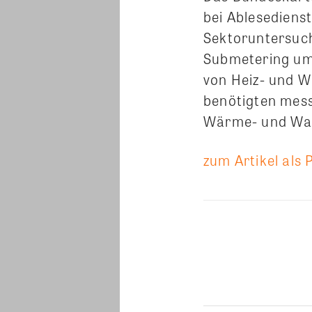
bei Ablesediens
Sektoruntersuch
Submetering um
von Heiz- und W
benötigten mess
Wärme- und Was
zum Artikel als 
Teilen