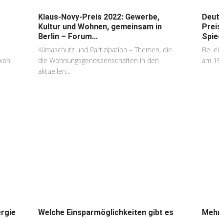
Klaus-Novy-Preis 2022: Gewerbe,
Deut
Kultur und Wohnen, gemeinsam in
Prei
Berlin – Forum...
Spie
Klimaschutz und Partizipation – Themen, die
Bei e
wohl
die Wohnungsgenossenschaften in den
am 15
aktuellen...
rgie
Welche Einsparmöglichkeiten gibt es
Mehr