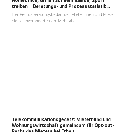
Homeoffice, Grillen auf dem Balkon, Sport
treiben – Beratungs- und Prozessstatistik...
Der Rechtsberatungsbedarf der Mieterinnen und Mieter
bleibt unverändert hoch. Mehr als...
Telekommunikationsgesetz: Mieterbund und
Wohnungswirtschaft gemeinsam für Opt-out-
Recht des Mieters bei Erhalt...