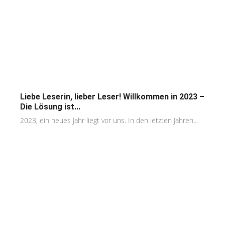
Liebe Leserin, lieber Leser! Willkommen in 2023 –
Die Lösung ist...
2023, ein neues Jahr liegt vor uns. In den letzten Jahren...