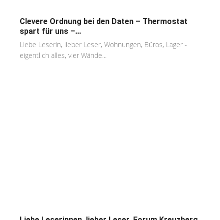
Clevere Ordnung bei den Daten – Thermostat
spart für uns –...
Liebe Leserin, lieber Leser, Wohnungen, Büros, Lager -
eigentlich alles, vier Wände...
Liebe Leserinnen, lieber Leser, Forum Kreuzberg