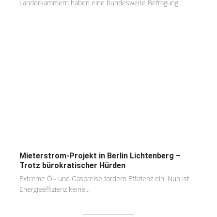
Länderkammern haben eine bundesweite Befragung...
Mieterstrom-Projekt in Berlin Lichtenberg –
Trotz bürokratischer Hürden
Extreme Öl- und Gaspreise fordern Effizienz ein. Nun ist
Energieeffizienz keine...