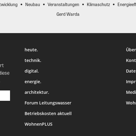
twicklung
Neubau
Veranstaltungen
Klimaschutz
Energieeff
Gerd Warda
heute.
Über
technik.
Kont
rt
digital.
Date
diese
.
energie.
Imp
architektur.
Medi
Forum Leitungswasser
Wohn
Betriebskosten aktuell
WohnenPLUS