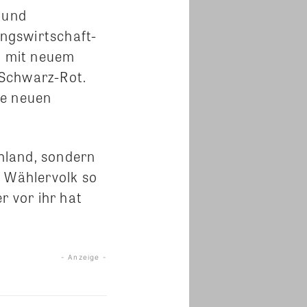
 und
ngswirtschaft-
ng mit neuem
e Schwarz-Rot.
re neuen
chland, sondern
as Wählervolk so
r vor ihr hat
- Anzeige -