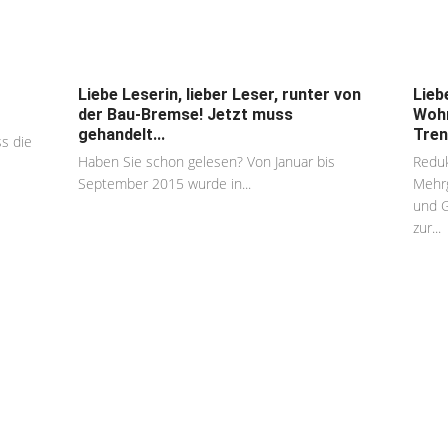
Liebe Leserin, lieber Leser, runter von
Lieb
der Bau-Bremse! Jetzt muss
Wohn
gehandelt...
Tren
s die
Haben Sie schon gelesen? Von Januar bis
Reduk
September 2015 wurde in...
Mehrg
und G
zur...