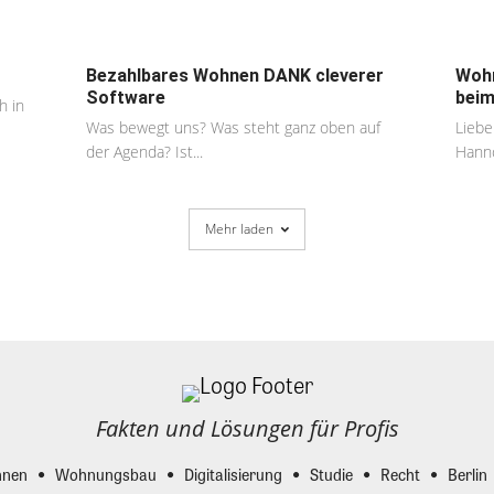
Bezahlbares Wohnen DANK cleverer
Wohn
Software
beim
h in
Was bewegt uns? Was steht ganz oben auf
Liebe
der Agenda? Ist...
Hanno
Mehr laden
Fakten und Lösungen für Profis
nen
Wohnungsbau
Digitalisierung
Studie
Recht
Berlin