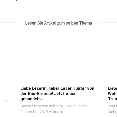
Lesen Sie Artikel zum selben Thema
Liebe Leserin, lieber Leser, runter von
Lieb
der Bau-Bremse! Jetzt muss
Wohn
gehandelt...
Tren
s die
Haben Sie schon gelesen? Von Januar bis
Reduk
September 2015 wurde in...
Mehrg