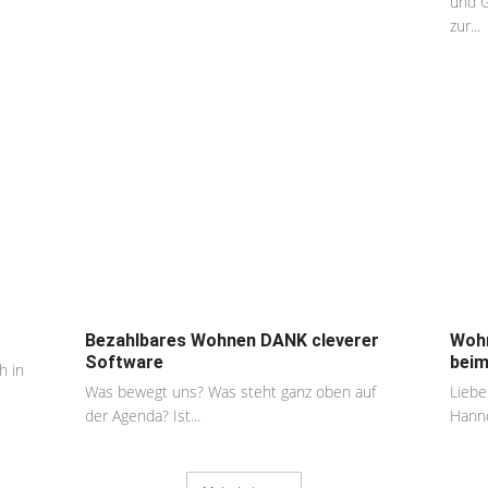
und G
zur...
Bezahlbares Wohnen DANK cleverer
Wohn
Software
beim
h in
Was bewegt uns? Was steht ganz oben auf
Liebe
der Agenda? Ist...
Hanno