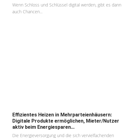
Wenn Schloss und Schlüssel digital werden, gibt es dann
auch Chancen...
Effizientes Heizen in Mehrparteienhäusern:
Digitale Produkte ermöglichen, Mieter/Nutzer
aktiv beim Energiesparen...
Die Energieversorgung und die sich vervielfachenden