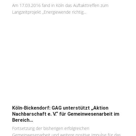
Am 17.03.2016 fand in Köln das Auftakttreffen zum
Langzeitprojekt „Energiewende richtig...
Köln-Bickendorf: GAG unterstützt „Aktion
Nachbarschaft e. V.“ für Gemeinwesenarbeit im
Bereich...
Fortsetzung der bisherigen erfolgreichen
Gemeinwesenarbeit und weitere positive Impulse für das...