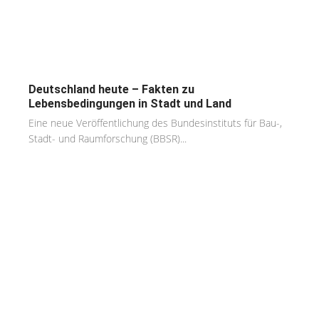
Deutschland heute – Fakten zu
Lebensbedingungen in Stadt und Land
Eine neue Veröffentlichung des Bundesinstituts für Bau-,
Stadt- und Raumforschung (BBSR)...