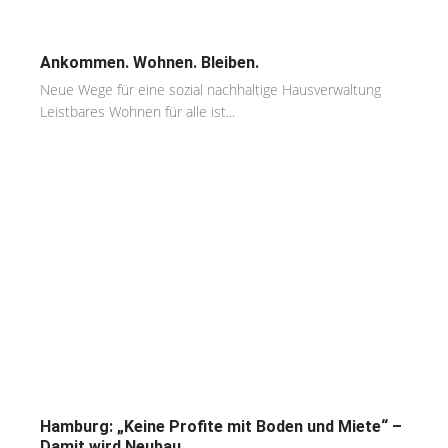
Ankommen. Wohnen. Bleiben.
Neue Wege für eine sozial nachhaltige Hausverwaltung
Leistbares Wohnen für alle ist...
Hamburg: „Keine Profite mit Boden und Miete“ –
Damit wird Neubau...