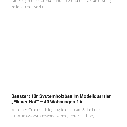
Die Folgen der Corona-Pandemie und des Ukraine-Kriegs
zollen in der sozial...
Baustart für Systemholzbau im Modellquartier
„Ellener Hof“ – 40 Wohnungen für...
Mit einer Grundsteinlegung feierten am 8. Juni der
GEWOBA-Vorstandsvorsitzende, Peter Stubbe,...