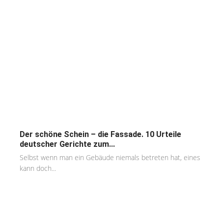
Der schöne Schein – die Fassade. 10 Urteile
deutscher Gerichte zum...
Selbst wenn man ein Gebäude niemals betreten hat, eines
kann doch...