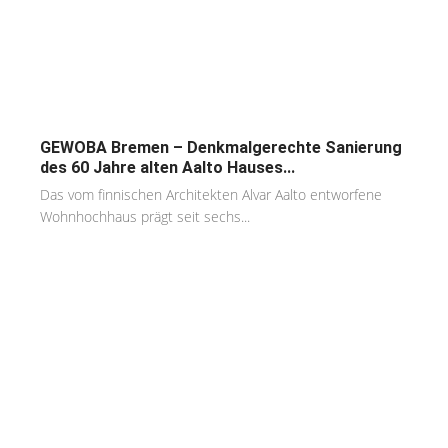
GEWOBA Bremen – Denkmalgerechte Sanierung
des 60 Jahre alten Aalto Hauses...
Das vom finnischen Architekten Alvar Aalto entworfene
Wohnhochhaus prägt seit sechs...