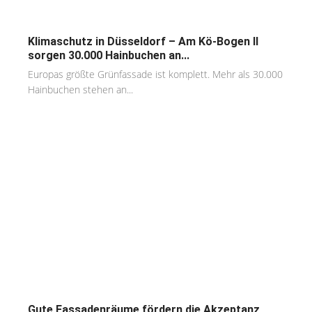
Klimaschutz in Düsseldorf – Am Kö-Bogen II
sorgen 30.000 Hainbuchen an...
Europas größte Grünfassade ist komplett. Mehr als 30.000
Hainbuchen stehen an...
Gute Fassadenräume fördern die Akzeptanz