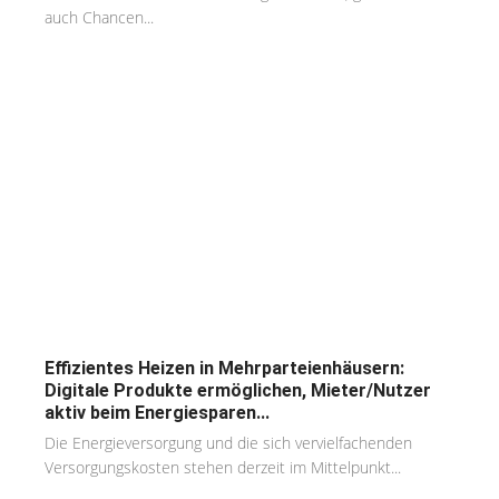
auch Chancen...
Effizientes Heizen in Mehrparteienhäusern:
Digitale Produkte ermöglichen, Mieter/Nutzer
aktiv beim Energiesparen...
Die Energieversorgung und die sich vervielfachenden
Versorgungskosten stehen derzeit im Mittelpunkt...