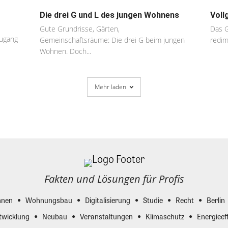
Die drei G und L des jungen Wohnens
Voll
Gute Grundrisse, Gärten,
Das G
Zugang
Gemeinschaftsräume: Die drei G beim jungen
redim
Wohnen. Doch...
Mehr laden
Fakten und Lösungen für Profis
nen
Wohnungsbau
Digitalisierung
Studie
Recht
Berlin
twicklung
Neubau
Veranstaltungen
Klimaschutz
Energieeff