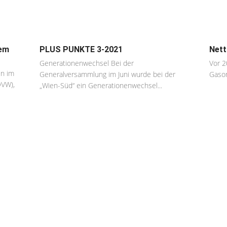
rem
PLUS PUNKTE 3-2021
Nett
Generationenwechsel Bei der
Vor 2
in im
Generalversammlung im Juni wurde bei der
Gasom
ÖVW),
„Wien-Süd“ ein Generationenwechsel...