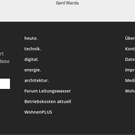
Gerd Warda
heute.
Über
technik.
Kont
rt
digital.
Date
diese
.
energie.
Imp
architektur.
Medi
Forum Leitungswasser
Wohn
Betriebskosten aktuell
WohnenPLUS