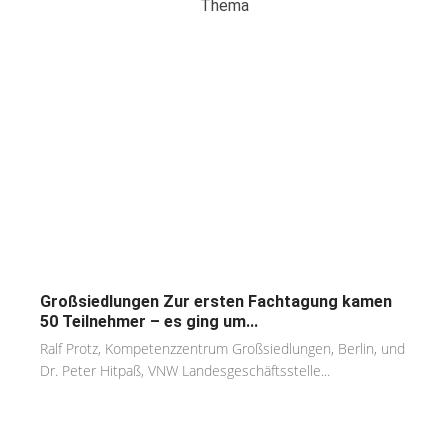
Thema
Großsiedlungen Zur ersten Fachtagung kamen
50 Teilnehmer – es ging um...
Ralf Protz, Kompetenzzentrum Großsiedlungen, Berlin, und
Dr. Peter Hitpaß, VNW Landesgeschäftsstelle...