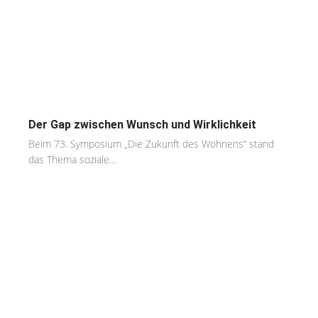
Der Gap zwischen Wunsch und Wirklichkeit
Beim 73. Symposium „Die Zukunft des Wohnens“ stand
das Thema soziale...