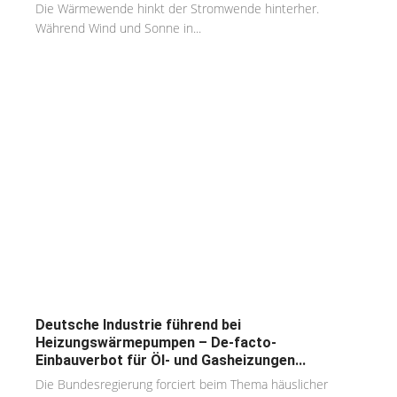
Die Wärmewende hinkt der Stromwende hinterher.
Während Wind und Sonne in...
Deutsche Industrie führend bei
Heizungswärmepumpen – De-facto-
Einbauverbot für Öl- und Gasheizungen...
Die Bundesregierung forciert beim Thema häuslicher