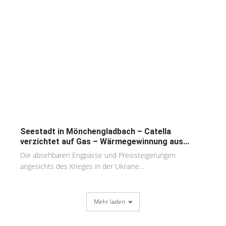
Seestadt in Mönchengladbach – Catella
verzichtet auf Gas – Wärmegewinnung aus...
Die absehbaren Engpässe und Preissteigerungen
angesichts des Krieges in der Ukraine...
Mehr laden