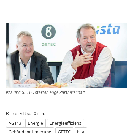
ista und GETEC starten enge Partnerschaft
Lesezeit ca:
0
min.
AG113
Energie
Energieeffizienz
Gebäudeoptimierung
GETEC
ista