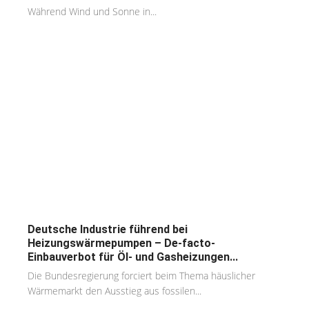
Während Wind und Sonne in...
Deutsche Industrie führend bei
Heizungswärmepumpen – De-facto-
Einbauverbot für Öl- und Gasheizungen...
Die Bundesregierung forciert beim Thema häuslicher
Wärmemarkt den Ausstieg aus fossilen...