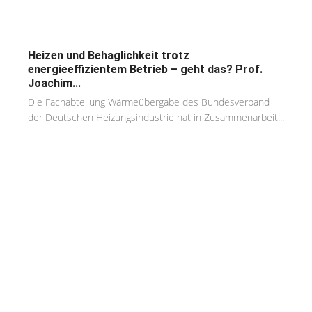
Heizen und Behaglichkeit trotz
energieeffizientem Betrieb – geht das? Prof.
Joachim...
Die Fachabteilung Wärmeübergabe des Bundesverband
der Deutschen Heizungsindustrie hat in Zusammenarbeit...