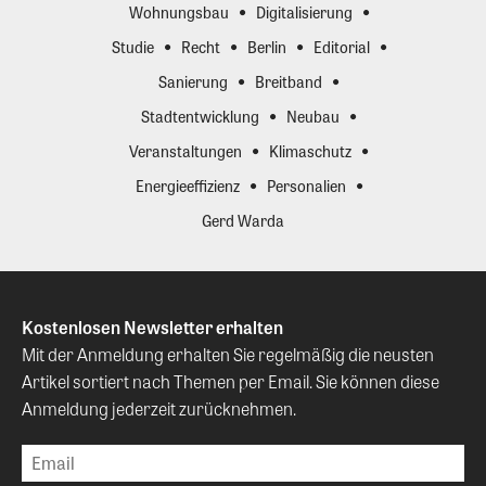
Wohnungsbau
Digitalisierung
Studie
Recht
Berlin
Editorial
Sanierung
Breitband
Stadtentwicklung
Neubau
Veranstaltungen
Klimaschutz
Energieeffizienz
Personalien
Gerd Warda
Kostenlosen Newsletter erhalten
Mit der Anmeldung erhalten Sie regelmäßig die neusten
Artikel sortiert nach Themen per Email. Sie können diese
Anmeldung jederzeit zurücknehmen.