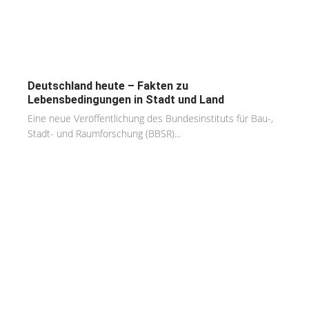
Deutschland heute – Fakten zu
Lebensbedingungen in Stadt und Land
Eine neue Veröffentlichung des Bundesinstituts für Bau-,
Stadt- und Raumforschung (BBSR)...