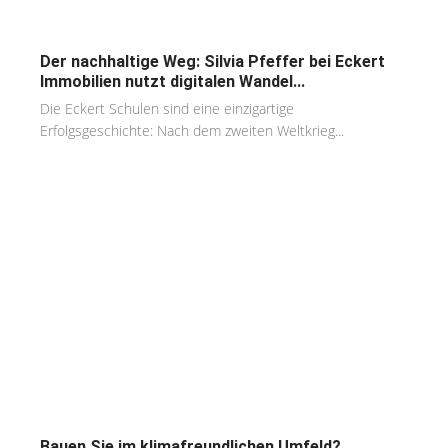
Der nachhaltige Weg: Silvia Pfeffer bei Eckert
Immobilien nutzt digitalen Wandel...
Die Eckert Schulen sind eine einzigartige
Erfolgsgeschichte: Nach dem zweiten Weltkrieg...
Bauen Sie im klimafreundlichen Umfeld?