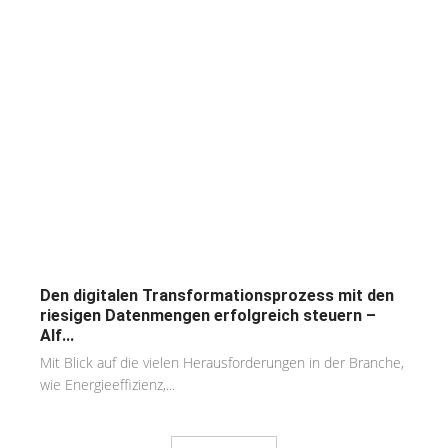
Den digitalen Transformationsprozess mit den
riesigen Datenmengen erfolgreich steuern –
Alf...
Mit Blick auf die vielen Herausforderungen in der Branche,
wie Energieeffizienz,...