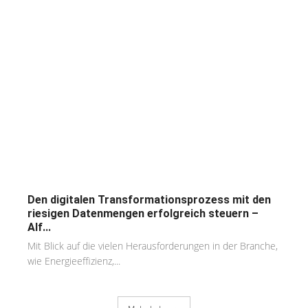
Den digitalen Transformationsprozess mit den
riesigen Datenmengen erfolgreich steuern –
Alf...
Mit Blick auf die vielen Herausforderungen in der Branche,
wie Energieeffizienz,...