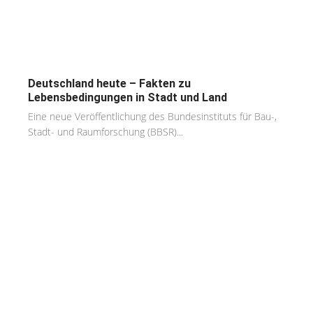
Deutschland heute – Fakten zu
Lebensbedingungen in Stadt und Land
Eine neue Veröffentlichung des Bundesinstituts für Bau-,
Stadt- und Raumforschung (BBSR)...