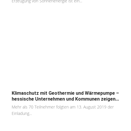
Erzeugung von Sonnenenergie ist ein...
Klimaschutz mit Geothermie und Wärmepumpe –
hessische Unternehmen und Kommunen zeigen...
Mehr als 70 Teilnehmer folgten am 13. August 2019 der
Einladung...