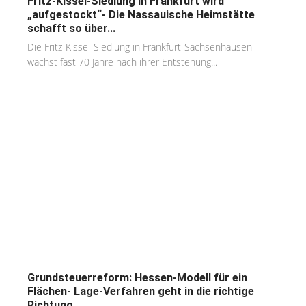
Fritz-Kissel-Siedlung in Frankfurt wird
„aufgestockt“- Die Nassauische Heimstätte
schafft so über...
Die Fritz-Kissel-Siedlung in Frankfurt-Sachsenhausen
wächst fast 70 Jahre nach ihrer Entstehung...
Grundsteuerreform: Hessen-Modell für ein
Flächen- Lage-Verfahren geht in die richtige
Richtung...