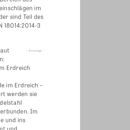
zeinschlägen im
er sind Teil des
N 18014:2014-3
baut
- Anzeige -
n:
m Erdreich
e im Erdreich –
ort werden sie
delstahl
verbunden. Im
te und ins
mmt und