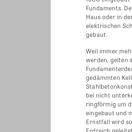
Fundaments. Der
Haus oder in de
elektrischen Sc
gebaut.
Weil immer mehr
werden, gelten 
Fundamenterder
gedämmten Kelle
Stahlbetonkonst
bei nicht unterk
ringförmig um 
eingebaut und m
Ernstfall wird s
Erdreich geleit