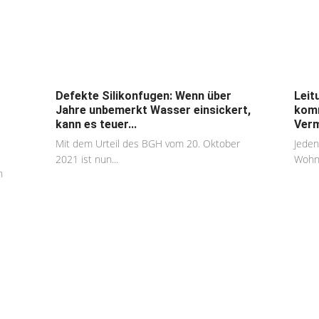
Defekte Silikonfugen: Wenn über
Leit
Jahre unbemerkt Wasser einsickert,
komm
kann es teuer...
Verm
Mit dem Urteil des BGH vom 20. Oktober
Jeden
2021 ist nun...
Wohnu
n