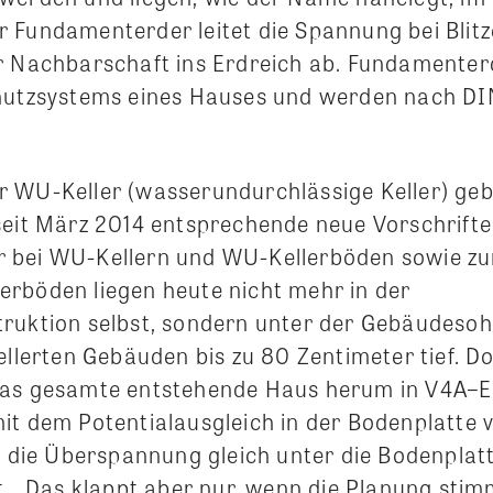
 Fundamenterder leitet die Spannung bei Blit
r Nachbarschaft ins Erdreich ab. Fundamenterd
hutzsystems eines Hauses und werden nach DI
 WU-Keller (wasserundurchlässige Keller) ge
seit März 2014 entsprechende neue Vorschrifte
 bei WU-Kellern und WU-Kellerböden sowie zu
rböden liegen heute nicht mehr in der
ruktion selbst, sondern unter der Gebäudesohl
ellerten Gebäuden bis zu 80 Zentimeter tief. D
das gesamte entstehende Haus herum in V4A–E
it dem Potentialausgleich in der Bodenplatte 
o die Überspannung gleich unter die Bodenplat
et. „Das klappt aber nur, wenn die Planung sti