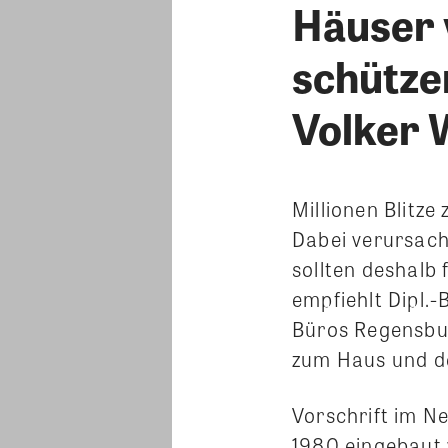
Häuser 
schütze
Volker 
Millionen Blitze
Dabei verursach
sollten deshalb 
empfiehlt Dipl.
Büros Regensbur
zum Haus und de
Vorschrift im N
1980 eingebaut 