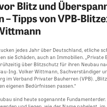
vor Blitz und Überspan
n – Tipps von VPB-Blitz
Wittmann
 zucken jedes Jahr über Deutschland, etliche sc
en sie Schäden, auch an Immobilien. „Private
frühzeitig über Blitzschutz für ihren Neubau n
-Bau-Ing. Volker Wittmann, Sachverständiger un
g im Verband Privater Bauherren (VPB). „Blit
n eigenen Bedürfnissen passen.“
eubau sind heute sogenannte Fundamenterder. 
werden und liegen, wie der Name nahelegt, im