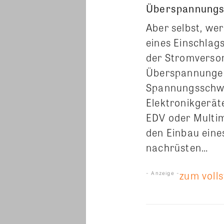
Überspannungs
Aber selbst, wer
eines Einschlag
der Stromversor
Überspannungen 
Spannungsschwan
Elektronikgerät
EDV oder Multi
den Einbau eine
nachrüsten…
zum volls
- Anzeige -
Teilen