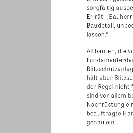
sorgfältig ausg
Er rät: „Bauherr
Baudetail, unbe
lassen.“
Altbauten, die v
Fundamenterder.
Blitzschutzanla
hält aber Blitz
der Regel nicht 
sind vor allem b
Nachrüstung ein
beauftragte Han
genau ein.