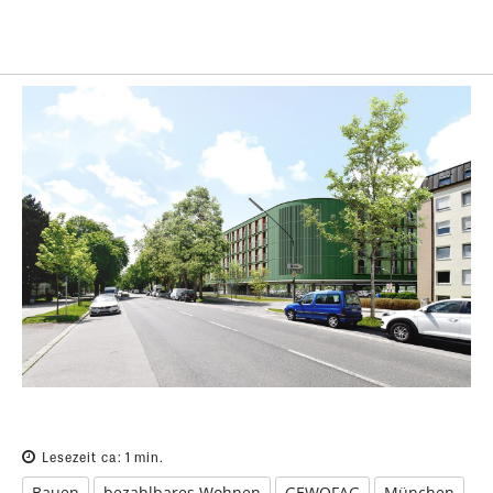
Lesezeit ca:
1
min.
Bauen
bezahlbares Wohnen
GEWOFAG
München