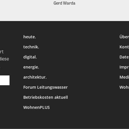
Gerd Warda
heute.
Über
technik.
Kont
rt
digital.
Date
diese
.
energie.
Imp
architektur.
Medi
Forum Leitungswasser
Wohn
Betriebskosten aktuell
WohnenPLUS