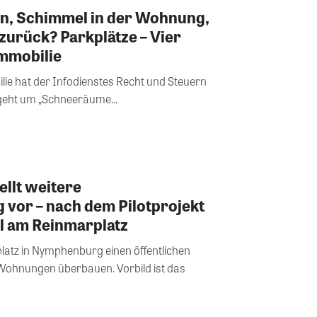
n, Schimmel in der Wohnung,
urück? Parkplätze – Vier
Immobilie
lie hat der Infodienstes Recht und Steuern
geht um „Schneeräume...
llt weitere
vor – nach dem Pilotprojekt
l am Reinmarplatz
atz in Nymphenburg einen öffentlichen
 Wohnungen überbauen. Vorbild ist das