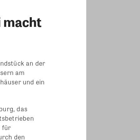
i macht
ndstück an der
usern am
nhäuser und ein
burg, das
tsbetrieben
 für
durch den