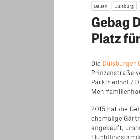
Bauen
Duisburg
Gebag D
Platz fü
Die
Duisburger
Prinzenstraße v
Parkfriedhof / D
Mehrfamilienha
2015 hat die Ge
ehemalige Gärtn
angekauft, ursp
Flüchtlingsfamil