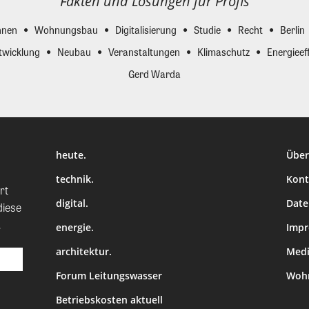
Fakten und Lösungen für Profis
nen
Wohnungsbau
Digitalisierung
Studie
Recht
Berlin
twicklung
Neubau
Veranstaltungen
Klimaschutz
Energieeff
Gerd Warda
heute.
Über
technik.
Kont
rt
digital.
Date
diese
.
energie.
Imp
architektur.
Medi
Forum Leitungswasser
Wohn
Betriebskosten aktuell