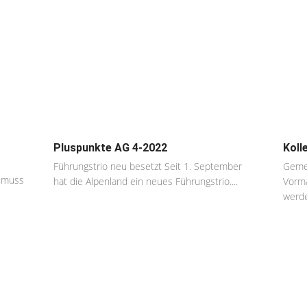
Pluspunkte AG 4-2022
Koll
Führungstrio neu besetzt Seit 1. September
Gemei
t muss
hat die Alpenland ein neues Führungstrio....
Vorma
werde