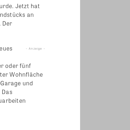
rde. Jetzt hat
undstücks an
. Der
neues
- Anzeige -
r oder fünf
eter Wohnfläche
, Garage und
. Das
uarbeiten