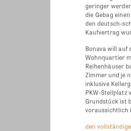
geringer werden
die Gebag einen
den deutsch-sch
Kaufvertrag wu
Bonava will auf
Wohnquartier mi
Reihenhäuser ba
Zimmer und je 
inklusive Kelle
PKW-Stellplatz 
Grundstück ist 
voraussichtlich
den vollständige