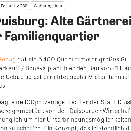
Technik AG82
Wohnungsbau
uisburg: Alte Gärtnere
r Familienquartier
 Gebag
hat ein 5.400 Quadratmeter großes Gru
erkauft / Bonava plant hier den Bau von 21 Hä
ie Gebag selbst errichtet sechs Mieteinfamilie
us.
bag, eine 100prozentige Tochter der Stadt Duis
ereigrundstück von den Duisburger Wirtschaf
rünglich um hier Unterbringungsmöglichkeiten
ien zu schaffen. Ein Konzept, das letztendlich 