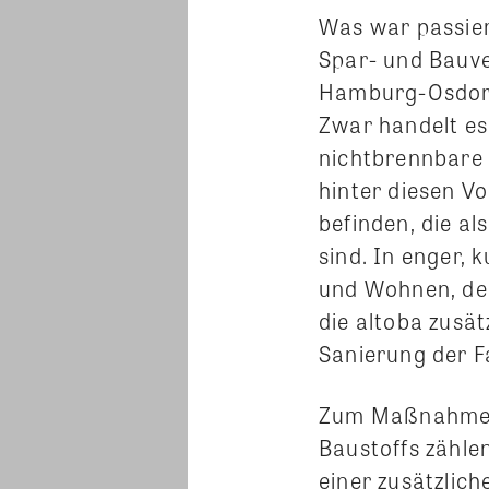
Was war passie
Spar- und Bauve
Hamburg-Osdorf 
Zwar handelt es
nichtbrennbare 
hinter diesen 
befinden, die al
sind. In enger,
und Wohnen, de
die altoba zusä
Sanierung der F
Zum Maßnahmenp
Baustoffs zählen
einer zusätzlic