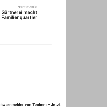
Nächster Artikel
e Gärtnerei macht
r Familienquartier
hwarnmelder von Techem – Jetzt