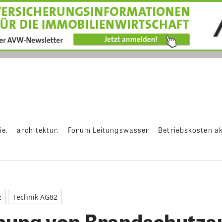
ie.
architektur.
Forum Leitungswasser
Betriebskosten ak
z
Technik AG82
ung von Brandschutza