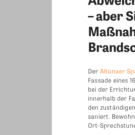
– aber S
Maßnahm
Brandsc
Der
Altonaer Sp
Fassade eines 1
bei der Erricht
innerhalb der 
den zuständige
saniert. Bewohn
Ort-Sprechstun