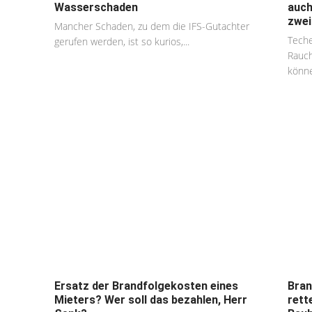
Wasserschaden
auch
zwei
Mancher Schaden, zu dem die IFS-Gutachter
Teche
gerufen werden, ist so kurios,...
Rauch
könne
Ersatz der Brandfolgekosten eines
Bran
Mieters? Wer soll das bezahlen, Herr
rett