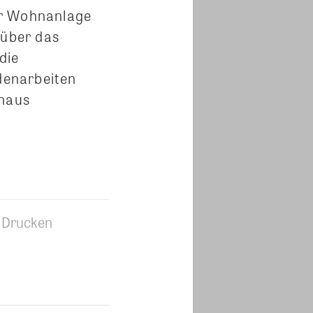
er Wohnanlage
 über das
die
denarbeiten
inaus
Drucken