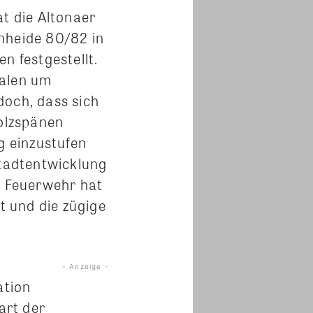
t die Altonaer
nheide 80/82 in
 festgestellt.
halen um
doch, dass sich
olzspänen
g einzustufen
Stadtentwicklung
 Feuerwehr hat
 und die zügige
- Anzeige -
ation
art der