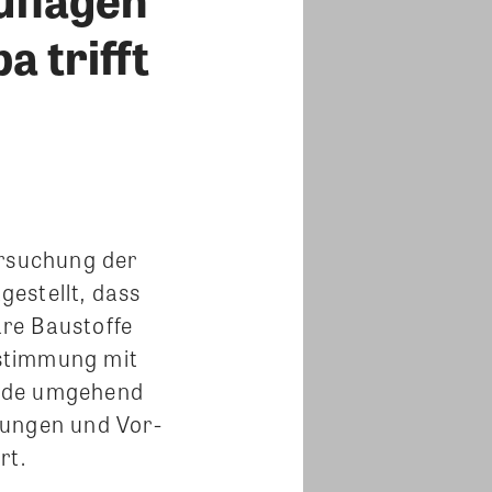
a trifft
ersuchung der
estellt, dass
re Baustoffe
bstimmung mit
sade umgehend
tungen und Vor-
rt.