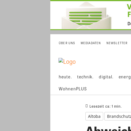
ÜBER UNS
MEDIADATEN
NEWSLETTER
heute.
technik.
digital.
energ
WohnenPLUS
Lesezeit ca:
1
min.
Altoba
Brandschut
Abweich