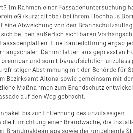
rt? Im Rahmen einer Fassadenuntersuchung ha
rein eG (kurz: altoba) bei ihrem Hochhaus Bor
eine Abweichung von den Brandschutzauflagen
 sich bei den äußerlich sichtbaren Vorhangsc
Fassadenplatten. Eine Bauteilöffnung ergab je
Vorhangschalen Dämmplatten aus gepressten H
s brennbar und somit bauaufsichtlich unzulässi
 kurzfristiger Abstimmung mit der Behörde für 
m Bezirksamt Altona sowie gemeinsam mit der
tzliche Maßnahmen zum Brandschutz entwickelt
assade auf den Weg gebracht.
aket bis zur Entfernung des unzulässigen
 die Einrichtung einer Brandwache, die Install
hen Brandmeldeanlage sowie der umgehende St