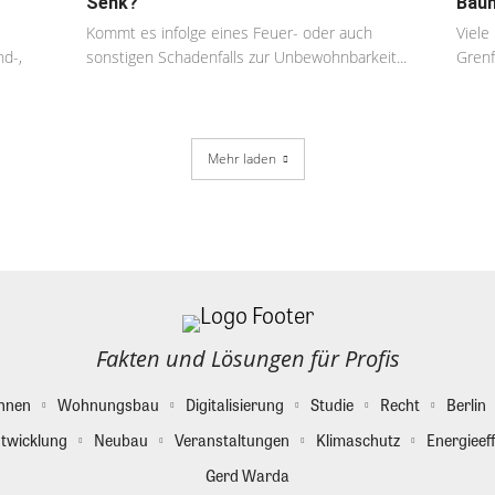
Senk?
Bauh
Kommt es infolge eines Feuer- oder auch
Viele
nd-,
sonstigen Schadenfalls zur Unbewohnbarkeit...
Grenf
Mehr laden
Fakten und Lösungen für Profis
hnen
Wohnungsbau
Digitalisierung
Studie
Recht
Berlin
twicklung
Neubau
Veranstaltungen
Klimaschutz
Energieeff
Gerd Warda