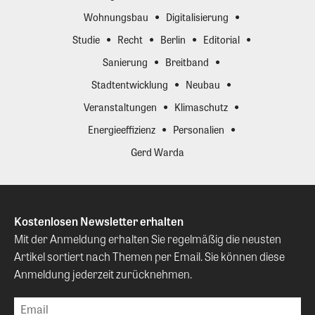
Wohnungsbau
Digitalisierung
Studie
Recht
Berlin
Editorial
Sanierung
Breitband
Stadtentwicklung
Neubau
Veranstaltungen
Klimaschutz
Energieeffizienz
Personalien
Gerd Warda
Kostenlosen Newsletter erhalten
Mit der Anmeldung erhalten Sie regelmäßig die neusten
Artikel sortiert nach Themen per Email. Sie können diese
Anmeldung jederzeit zurücknehmen.