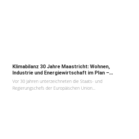
Klimabilanz 30 Jahre Maastricht: Wohnen,
Industrie und Energiewirtschaft im Plan –...
Vor 30 Jahren unterzeichneten die Staats- und
Regierungschefs der Europäischen Union...