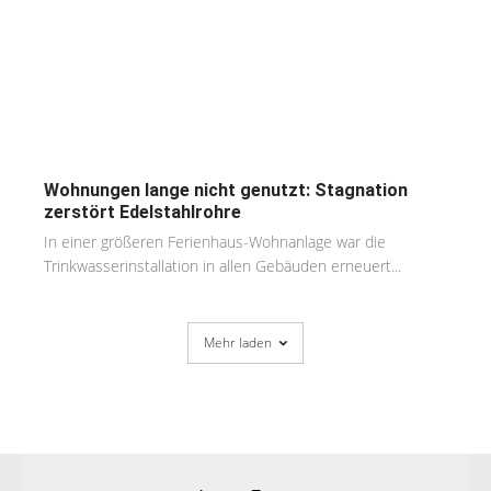
Wohnungen lange nicht genutzt: Stagnation
zerstört Edelstahlrohre
In einer größeren Ferienhaus-Wohnanlage war die
Trinkwasserinstallation in allen Gebäuden erneuert...
Mehr laden