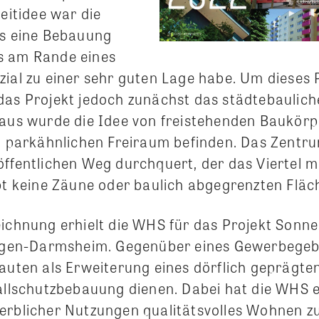
Leitidee war die
ss eine Bebauung
s am Rande eines
ial zu einer sehr guten Lage habe. Um dieses 
das Projekt jedoch zunächst das städtebaulic
raus wurde die Idee von freistehenden Baukörp
em parkähnlichen Freiraum befinden. Das Zentr
öffentlichen Weg durchquert, der das Viertel 
ibt keine Zäune oder baulich abgegrenzten Fläc
eichnung erhielt die WHS für das Projekt Sonn
ingen-Darmsheim. Gegenüber eines Gewerbegebi
auten als Erweiterung eines dörflich geprägten
hallschutzbebauung dienen. Dabei hat die WHS e
erblicher Nutzungen qualitätsvolles Wohnen z