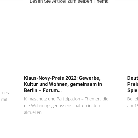
Lesen Sie Artikel zum selben Thema
Klaus-Novy-Preis 2022: Gewerbe,
Deut
Kultur und Wohnen, gemeinsam in
Prei
Berlin – Forum...
Spie
s des
Klimaschutz und Partizipation – Themen, die
Bei e
 mit
die Wohnungsgenossenschaften in den
am 15
aktuellen...