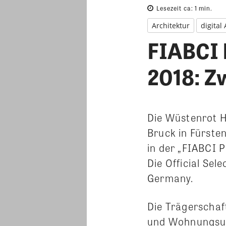
Lesezeit ca:
1
min.
Architektur
digital
FIABCI 
2018: Z
Die Wüstenrot H
Bruck in Fürste
in der „FIABCI P
Die Official Sel
Germany.
Die Trägerschaf
und Wohnungsun