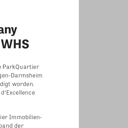
any
r WHS
e ParkQuartier
ingen-Darmsheim
rdigt worden.
x d‘Excellence
eier Immobilien-
band der