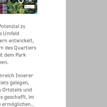
Potenzial zu
he Umfeld
ern entwickelt,
um des Quartiers
mit dem Park
hen.
enreich Innerer
ets gelegen,
 Ortsteils und
s geschafft, im
u ermöglichen…