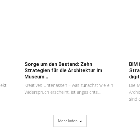
Sorge um den Bestand: Zehn
BIM 
Strategien für die Architektur im
Stra
Museum...
digit
jekt
Kreatives Unterlassen – was zunächst wie ein
Die M
Widerspruch erscheint, ist angesichts...
Archi
sind 
Mehr laden