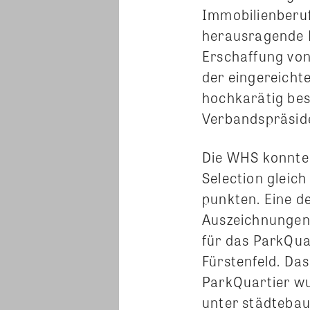
Immobilienberuf
herausragende L
Erschaffung von
der eingereicht
hochkarätig bes
Verbandspräside
Die WHS konnte b
Selection gleich
punkten. Eine d
Auszeichnungen 
für das ParkQua
Fürstenfeld. Da
ParkQuartier w
unter städtebau