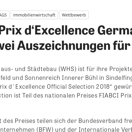
 AG5
Immobilienwirtschaft
Wettbewerb
Prix d‘Excellence Germ
wei Auszeichnungen fü
aus- und Städtebau (WHS) ist für ihre Projekt
nfeld und Sonnenreich Innerer Bühl in Sindelf
rix d´Excellence Official Selection 2018“ gewü
ection ist Teil des nationalen Preises FIABCI Pri
t des Preises teilen sich der Bundesverband fr
ternehmen (BFW) und der Internationale Ver