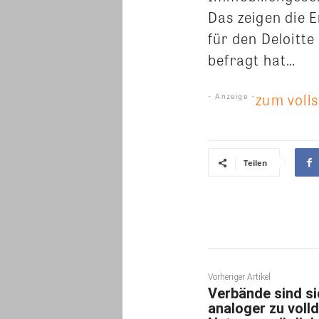
Das zeigen die 
für den Deloitt
befragt hat…
zum volls
- Anzeige -
Teilen
Vorheriger Artikel
Verbände sind si
analoger zu volld