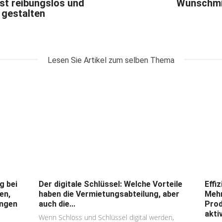
st reibungslos und
Wunschmi
 gestalten
Lesen Sie Artikel zum selben Thema
g bei
Der digitale Schlüssel: Welche Vorteile
Effi
en,
haben die Vermietungsabteilung, aber
Mehr
ungen
auch die...
Prod
akti
Wenn Schloss und Schlüssel digital werden,