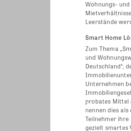
Wohnungs- und I
Mietverhältnis
Leerstände wer
Smart Home Lös
Zum Thema „Sma
und Wohnungswi
Deutschland“, 
Immobilienunte
Unternehmen be
Immobiliengese
probates Mittel
nennen dies als 
Teilnehmer ihre 
gezielt smarte