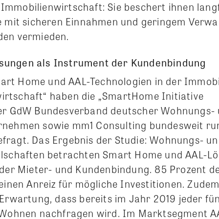
mmobilienwirtschaft: Sie beschert ihnen langf
se mit sicheren Einnahmen und geringem Verw
den vermieden.
ungen als Instrument der Kundenbindung
rt Home und AAL-Technologien in der Immobi
rtschaft“ haben die „SmartHome Initiative
der GdW Bundesverband deutscher Wohnungs-
rnehmen sowie mm1 Consulting bundesweit r
fragt. Das Ergebnis der Studie: Wohnungs- u
llschaften betrachten Smart Home und AAL-Lö
 der Mieter- und Kundenbindung. 85 Prozent d
einen Anreiz für mögliche Investitionen. Zude
Erwartung, dass bereits im Jahr 2019 jeder fü
s Wohnen nachfragen wird. Im Marktsegment A