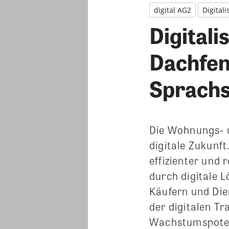
digital AG2
Digital
Digital
Dachfen
Sprach
Die Wohnungs- u
digitale Zukunf
effizienter und
durch digitale 
Käufern und Dien
der digitalen T
Wachstumspotenzi