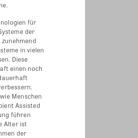
me.
ologien für
 Systeme der
ch zunehmend
steme in vielen
en. Diese
aft einen noch
dauerhaft
erbessern.
sowie Menschen
bient Assisted
ng führen
 Alter ist
ehmen der