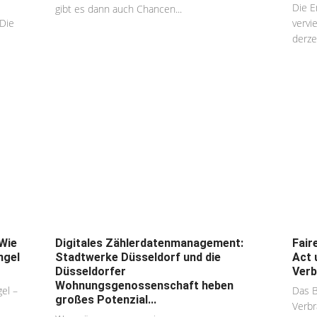
Die E
gibt es dann auch Chancen...
Die
vervi
derzei
Wie
Digitales Zählerdatenmanagement:
Fair
ngel
Stadtwerke Düsseldorf und die
Act 
Düsseldorfer
Verb
Wohnungsgenossenschaft heben
el –
Das 
großes Potenzial...
Verbr