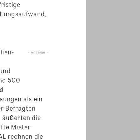
ristige
altungsaufwand,
lien-
- Anzeige -
 und
und 500
nd
sungen als ein
er Befragten
m äußerten die
nfte Mieter
AL rechnen die