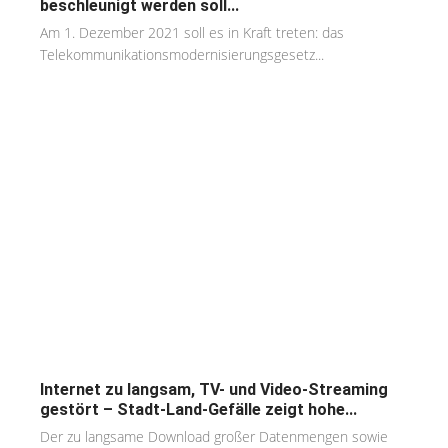
beschleunigt werden soll...
Am 1. Dezember 2021 soll es in Kraft treten: das
Telekommunikationsmodernisierungsgesetz...
Internet zu langsam, TV- und Video-Streaming
gestört – Stadt-Land-Gefälle zeigt hohe...
Der zu langsame Download großer Datenmengen sowie