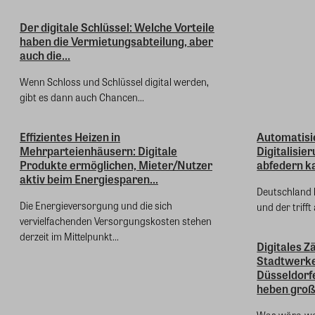
Der digitale Schlüssel: Welche Vorteile
haben die Vermietungsabteilung, aber
auch die...
Wenn Schloss und Schlüssel digital werden,
gibt es dann auch Chancen...
Effizientes Heizen in
Automatisi
Mehrparteienhäusern: Digitale
Digitalisi
Produkte ermöglichen, Mieter/Nutzer
abfedern ka
aktiv beim Energiesparen...
Deutschland 
Die Energieversorgung und die sich
und der trifft
vervielfachenden Versorgungskosten stehen
derzeit im Mittelpunkt...
Digitales 
Stadtwerke
Düsseldor
heben große
Was wäre, we