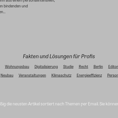
en bindenden und
n...
Fakten und Lösungen für Profis
Wohnungsbau
Digitalisierung
Studie
Recht
Berlin
Editor
Neubau
Veranstaltungen
Klimaschutz
Energieeffizienz
Person
ig die neusten Artikel sortiert nach Themen per Email. Sie könne