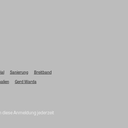
ial
Sanierung
Breitband
alien
Gerd Warda
n diese Anmeldung jederzeit