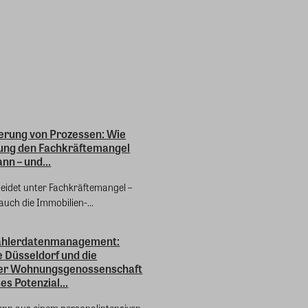
erung von Prozessen: Wie
erung den Fachkräftemangel
nn – und...
leidet unter Fachkräftemangel –
 auch die Immobilien-...
Zählerdatenmanagement:
 Düsseldorf und die
fer Wohnungsgenossenschaft
s Potenzial...
nn aus einem personalintensiven,