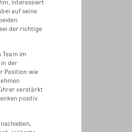
hm, interessiert
bei auf seine
 beiden
sei der richtige
m Team im
 in der
r Position wie
rnehmen
ührer verstärkt
enken positiv
anschieben,