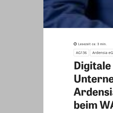
Lesezeit ca:
3
min.
AG136
Ardensia eG
Digitale
Unterne
Ardensi
beim WA