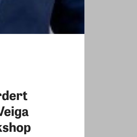
rdert
Veiga
kshop