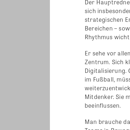
Der Hauptredner
sich insbesonder
strategischen Er
Bereichen – sowo
Rhythmus wicht
Er sehe vor all
Zentrum. Sich kl
Digitalisierung.
im Fußball, mü
weiterzuentwick
Mitdenker. Sie 
beeinflussen.
Man brauche dah