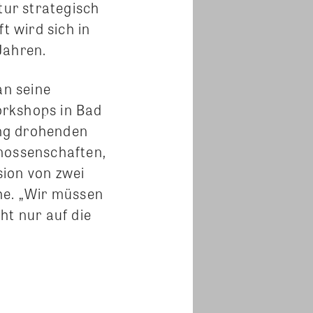
tur strategisch
 wird sich in
Jahren.
an seine
Workshops in Bad
ung drohenden
enossenschaften,
sion von zwei
he. „Wir müssen
ht nur auf die