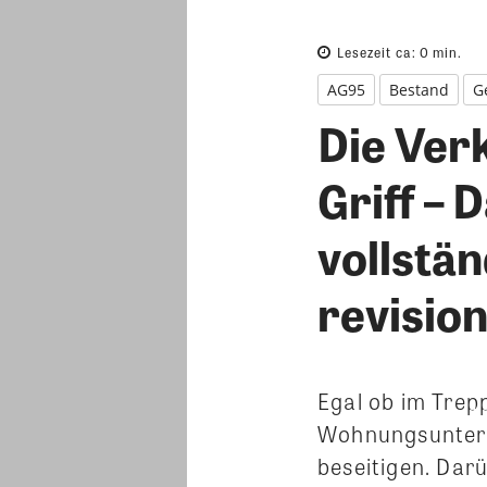
Lesezeit ca:
0
min.
AG95
Bestand
G
Die Ver
Griff – 
vollstän
revisio
Egal ob im Trep
Wohnungsunterne
beseitigen. Dar