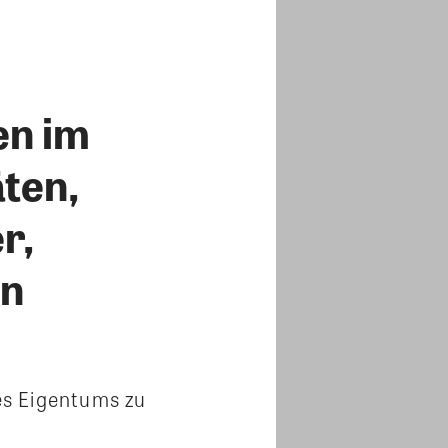
en im
äten,
r,
on
es Eigentums zu