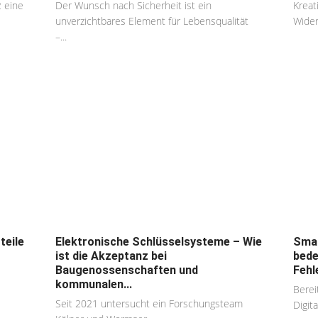
2 eine
Der Wunsch nach Sicherheit ist ein
Kreat
unverzichtbares Element für Lebensqualität
Wider
–...
teile
Elektronische Schlüsselsysteme – Wie
Smar
ist die Akzeptanz bei
bede
Baugenossenschaften und
Fehle
kommunalen...
Berei
Seit 2021 untersucht ein Forschungsteam
Digita