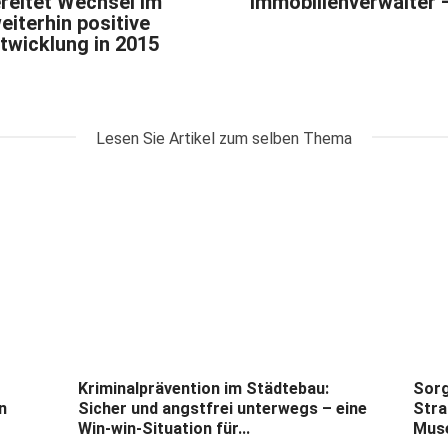
reitet Wechsel im
Immobilienverwalter 
eiterhin positive
wicklung in 2015
Lesen Sie Artikel zum selben Thema
Kriminalprävention im Städtebau:
Sorg
n
Sicher und angstfrei unterwegs – eine
Stra
Win-win-Situation für...
Muse