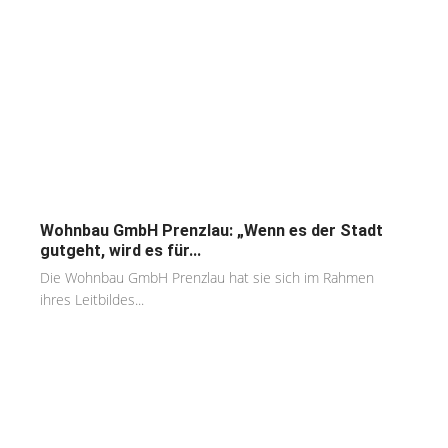
Wohnbau GmbH Prenzlau: „Wenn es der Stadt
gutgeht, wird es für...
Die Wohnbau GmbH Prenzlau hat sie sich im Rahmen
ihres Leitbildes...