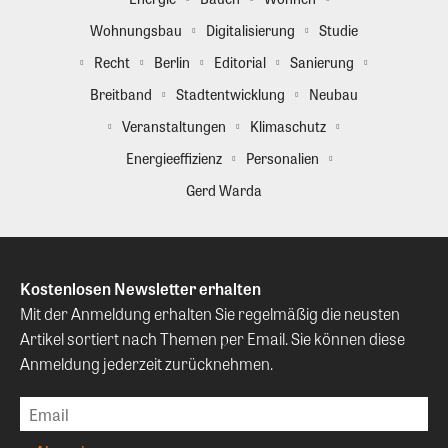
Wohnungsbau
Digitalisierung
Studie
Recht
Berlin
Editorial
Sanierung
Breitband
Stadtentwicklung
Neubau
Veranstaltungen
Klimaschutz
Energieeffizienz
Personalien
Gerd Warda
Kostenlosen Newsletter erhalten
Mit der Anmeldung erhalten Sie regelmäßig die neusten
Artikel sortiert nach Themen per Email. Sie können diese
Anmeldung jederzeit zurücknehmen.