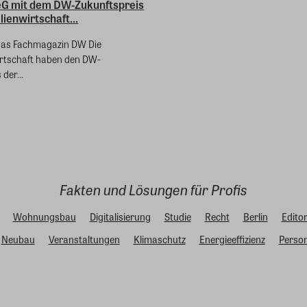
G mit dem DW-Zukunftspreis
ienwirtschaft...
das Fachmagazin DW Die
tschaft haben den DW-
der...
Fakten und Lösungen für Profis
Wohnungsbau
Digitalisierung
Studie
Recht
Berlin
Editor
Neubau
Veranstaltungen
Klimaschutz
Energieeffizienz
Person