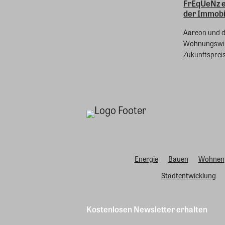
FrEqUeNz e
der Immobil
Aareon und 
Wohnungswir
Zukunftspreis 
Energie
Bauen
Wohnen
Stadtentwicklung
Kostenlosen Newsletter erhalten