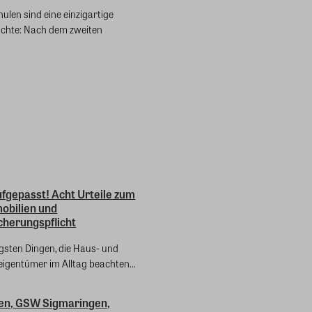
hulen sind eine einzigartige
ichte: Nach dem zweiten
fgepasst! Acht Urteile zum
bilien und
cherungspflicht
gsten Dingen, die Haus- und
igentümer im Alltag beachten...
en, GSW Sigmaringen,