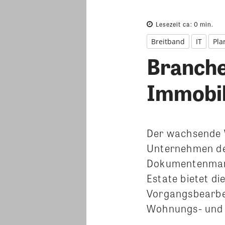
Lesezeit ca:
0
min.
Breitband
IT
Pla
Branche
Immobil
Der wachsende 
Unternehmen der
Dokumentenmana
Estate bietet di
Vorgangsbearbei
Wohnungs- und 