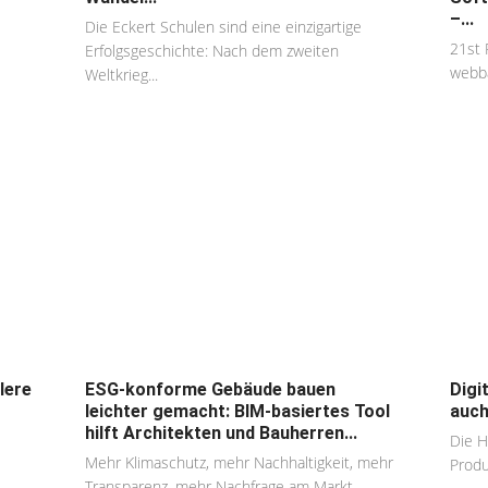
–...
Die Eckert Schulen sind eine einzigartige
21st 
Erfolgsgeschichte: Nach dem zweiten
webba
Weltkrieg...
lere
ESG-konforme Gebäude bauen
Digi
leichter gemacht: BIM-basiertes Tool
auch
hilft Architekten und Bauherren...
Die 
Mehr Klimaschutz, mehr Nachhaltigkeit, mehr
Produ
Transparenz, mehr Nachfrage am Markt -...