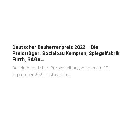
Deutscher Bauherrenpreis 2022 – Die
Preisträger: Sozialbau Kempten, Spiegelfabrik
Fürth, SAGA...
Bei einer festlichen Preisverleihung wurden am 15.
September 2022 erstmals im...