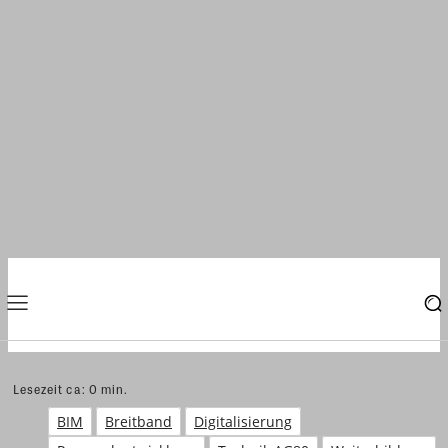
Lesezeit ca:
0
min.
BIM
Breitband
Digitalisierung