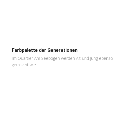
Farbpalette der Generationen
Im Quartier Am Seebogen werden Alt und Jung ebenso
gemischt wie...