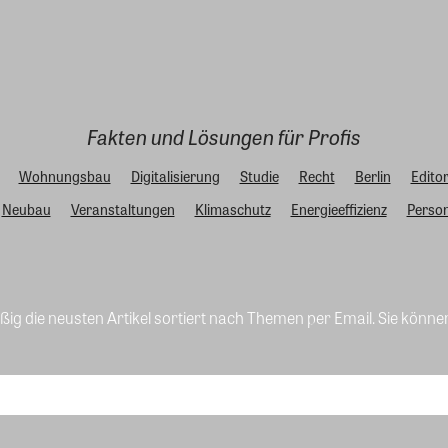
Fakten und Lösungen für Profis
Wohnungsbau
Digitalisierung
Studie
Recht
Berlin
Editor
Neubau
Veranstaltungen
Klimaschutz
Energieeffizienz
Person
ig die neusten Artikel sortiert nach Themen per Email. Sie könne