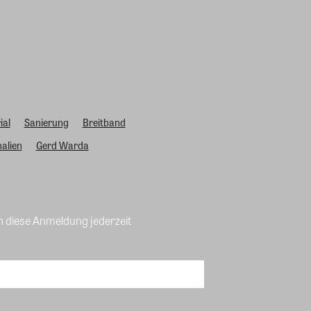
ial
Sanierung
Breitband
alien
Gerd Warda
n diese Anmeldung jederzeit