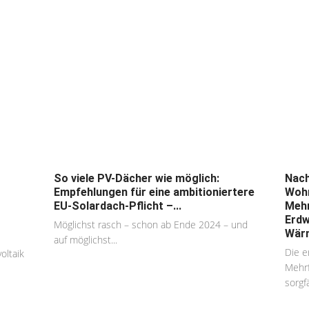
So viele PV-Dächer wie möglich:
Nach
Empfehlungen für eine ambitioniertere
Wohn
EU-Solardach-Pflicht –...
Mehr
Erdw
Möglichst rasch – schon ab Ende 2024 – und
Wär
auf möglichst...
Die e
oltaik
Mehrf
sorgfä