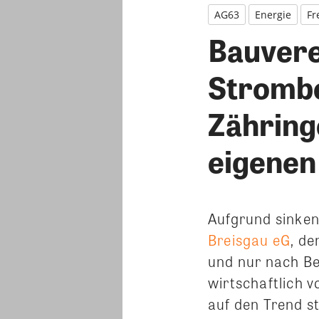
AG63
Energie
Fr
Bauvere
Strombe
Zähring
eigenen
Aufgrund sinken
Breisgau eG
, d
und nur nach Be
wirtschaftlich 
auf den Trend s