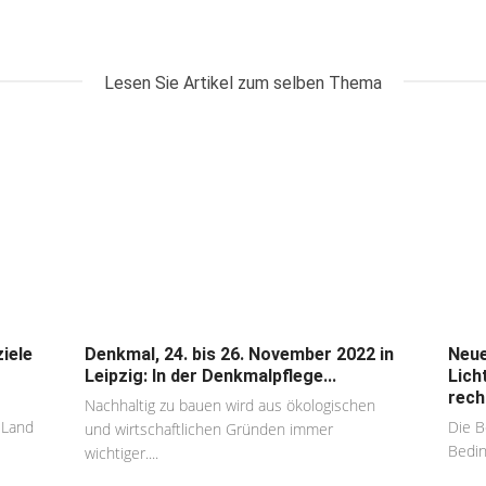
Lesen Sie Artikel zum selben Thema
iele
Denkmal, 24. bis 26. November 2022 in
Neue
Leipzig: In der Denkmalpflege...
Lich
rech
Nachhaltig zu bauen wird aus ökologischen
 Land
Die B
und wirtschaftlichen Gründen immer
Bedin
wichtiger....