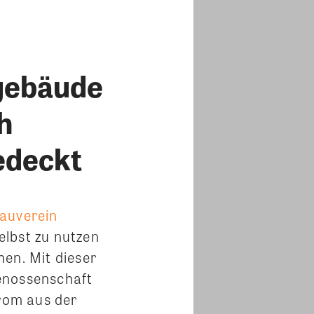
gebäude
h
edeckt
auverein
elbst zu nutzen
en. Mit dieser
enossenschaft
trom aus der