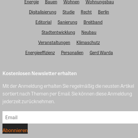
Energie
Bauen
Wohnen
Wohnungsbau
Digitalisierung
Studie
Recht
Berlin
Editorial
Sanierung
Breitband
Stadtentwicklung
Neubau
Veranstaltungen
Klimaschutz
Energieeffizienz
Personalien
Gerd Warda
Kostenlosen Newsletter erhalten
Mit der Anmeldung erhalten Sie regelmäßig die neusten Artikel
sortiert nach Themen per Email. Sie können diese Anmeldung
jederzeit zurücknehmen.