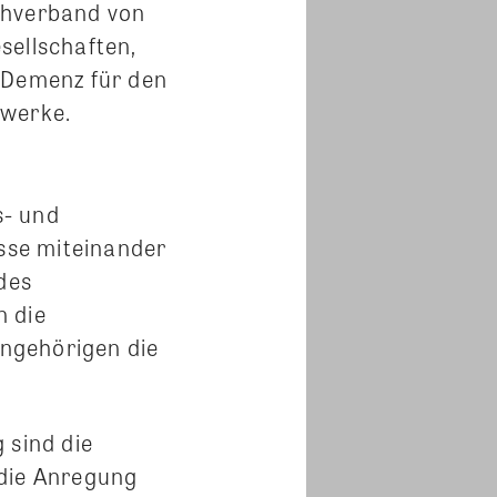
chverband von
sellschaften,
d Demenz für den
zwerke.
s- und
sse miteinander
des
n die
ngehörigen die
 sind die
 die Anregung