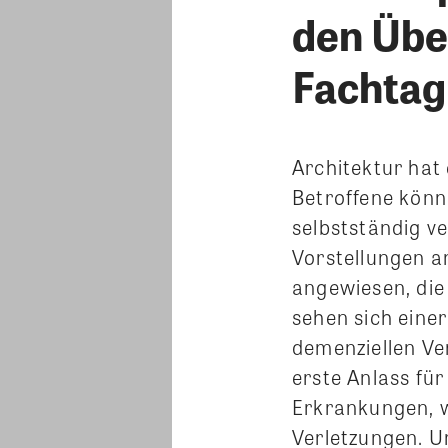
den Über
Fachta
Architektur hat
Betroffene könne
selbstständig v
Vorstellungen a
angewiesen, die
sehen sich eine
demenziellen Ve
erste Anlass fü
Erkrankungen, w
Verletzungen. U