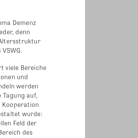
hema Demenz
eder, denn
Altersstruktur
es VSWG.
t viele Bereiche
ionen und
ndeln werden
e Tagung auf,
n Kooperation
staltet wurde:
llen Feld der
Bereich des