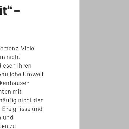
t“ –
emenz. Viele
im nicht
diesen ihren
 bauliche Umwelt
nkenhäuser
nten mit
äufig nicht der
 Ereignisse und
n und
ten zu