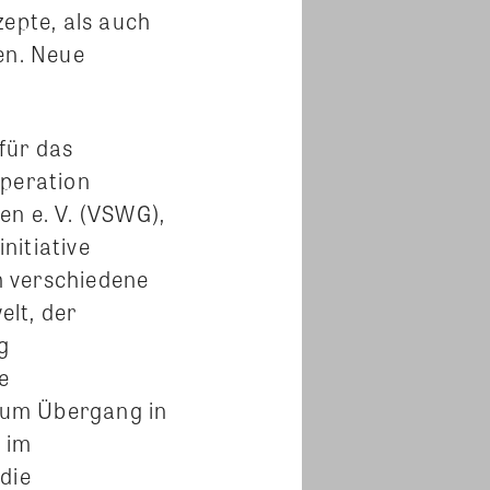
zepte, als auch
en. Neue
für das
operation
n e. V. (VSWG),
nitiative
m verschiedene
lt, der
g
e
zum Übergang in
 im
die