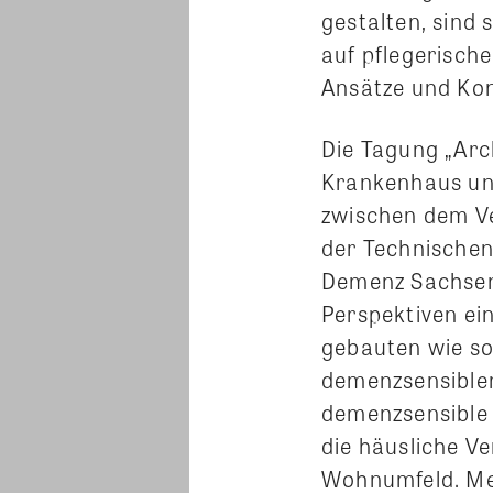
gestalten, sind
auf pflegerisch
Ansätze und Kon
Die Tagung „Arc
Krankenhaus und
zwischen dem V
der Technischen
Demenz Sachsen 
Perspektiven ei
gebauten wie so
demenzsensibler
demenzsensible
die häusliche V
Wohnumfeld. Meh