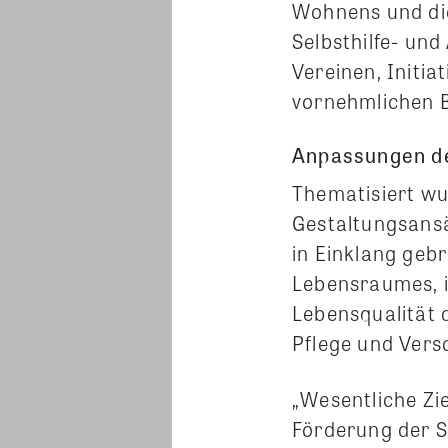
Wohnens und die
Selbsthilfe- un
Vereinen, Initi
vornehmlichen B
Anpassungen d
Thematisiert wu
Gestaltungsans
in Einklang ge
Lebensraumes, i
Lebensqualität 
Pflege und Vers
„Wesentliche Zi
Förderung der S