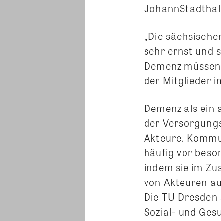
JohannStadthal
„Die sächsisch
sehr ernst und 
Demenz müssen w
der Mitglieder 
Demenz als ein 
der Versorgungs
Akteure. Kommu
häufig vor beson
indem sie im Zu
von Akteuren au
Die TU Dresden s
Sozial- und Ges