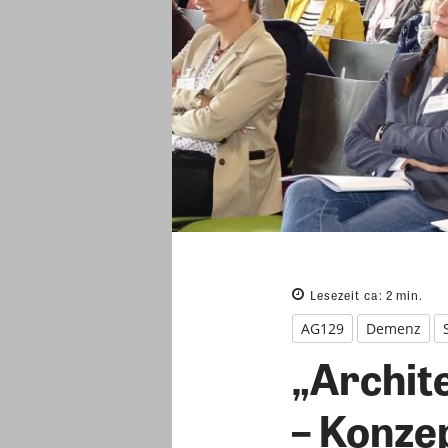
Lesezeit ca:
2
min.
AG129
Demenz
„Archit
– Konze