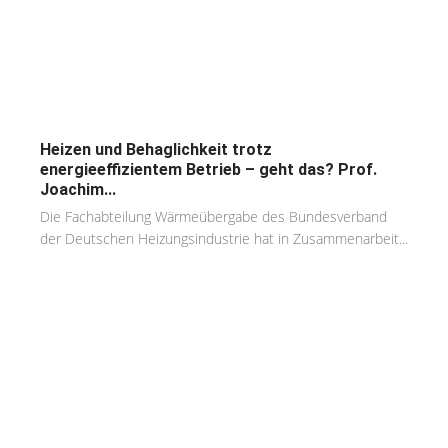
Heizen und Behaglichkeit trotz
energieeffizientem Betrieb – geht das? Prof.
Joachim...
Die Fachabteilung Wärmeübergabe des Bundesverband
der Deutschen Heizungsindustrie hat in Zusammenarbeit...