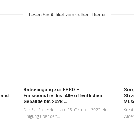
Lesen Sie Artikel zum selben Thema
Ratseinigung zur EPBD –
Sorg
Land
Emissionsfrei bis: Alle öffentlichen
Stra
Gebäude bis 2028,...
Muse
Der EU-Rat erzielte am 25. Oktober 2022 eine
Kreat
Einigung über den...
Wider