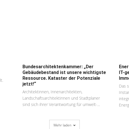
Bundesarchitektenkammer: „Der
Ener
Gebäudebestand ist unsere wichtigste
IT-g
Ressource. Kataster der Potenziale
Immo
t.
jetzt!“
Das s
Architektinnen, Innenarchitekten,
Insta
Landschaftsarchitektinnen und Stadtplaner
integ
sind sich ihrer Verantwortung für umwelt-...
Energ
Mehr laden