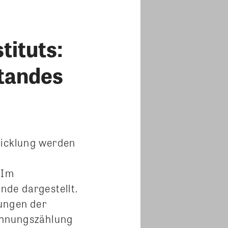
tituts:
tandes
wicklung werden
 Im
nde dargestellt.
bungen der
ohnungszählung