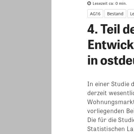
Lesezeit ca:
0
min.
AG16
Bestand
Le
4. Teil 
Entwick
in ostd
In einer Studie
derzeit wesentl
Wohnungsmarkte
vorliegenden Be
Die für die Stu
Statistischen 